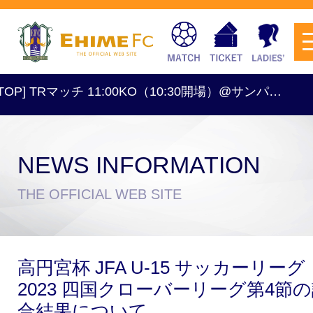
P] TRマッチ 11:00KO（10:30開場）@サンパ…
[レ
NEWS INFORMATION
チケットを購入
THE OFFICIAL WEB SITE
スケジュール
高円宮杯 JFA U-15 サッカーリーグ
試合日程・結果
アクセス
2023 四国クローバーリーグ第4節
合結果について