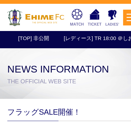
[TOP] 非公開
[レディース] TR 18:00 ＠しおさ
NEWS INFORMATION
チケットを購入
THE OFFICIAL WEB SITE
スケジュール
フラッグSALE開催！
試合日程・結果
アクセス