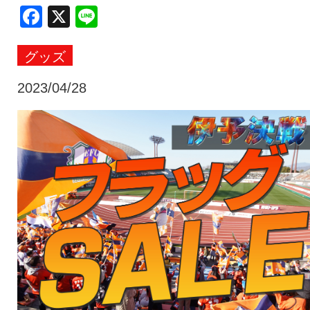
Facebook
X
Line
クラブ・会社情報
レディース
グッズ
スクール
募集中！
2023/04/28
ファンクラブ
試合を観戦
トップチーム
アカデミー
スポンサー
グッズ
特設ページ