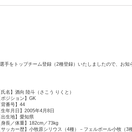
陸斗 選手をトップチーム登録（2種登録）いたしましたので、お知
【氏名】酒向 陸斗（さこう りくと）
【ポジション】GK
【背番号】44
【生年月日】2005年4月8日
【出生地】愛知県
身長／体重】182cm／73kg
【サッカー歴】小牧原シリウス（4種）－フェルボール小牧（3