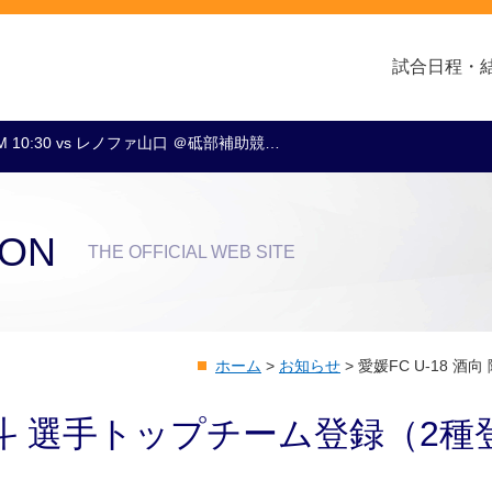
試合日程・
M 10:30 vs レノファ山口 ＠砥部補助競…
クラブ・会社情報
レディース
スクール
トップチーム
アカデミー
スポンサー
ION
THE OFFICIAL WEB SITE
ホーム
>
お知らせ
>
愛媛FC U-18 
 陸斗 選手トップチーム登録（2種