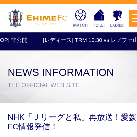
P] 非公開
[レディース] TRM 10:30 vs レノファ
NEWS INFORMATION
チケットを購入
THE OFFICIAL WEB SITE
スケジュール
NHK「Ｊリーグと私」再放送！愛媛
試合日程・結果
アクセス
FC情報発信！