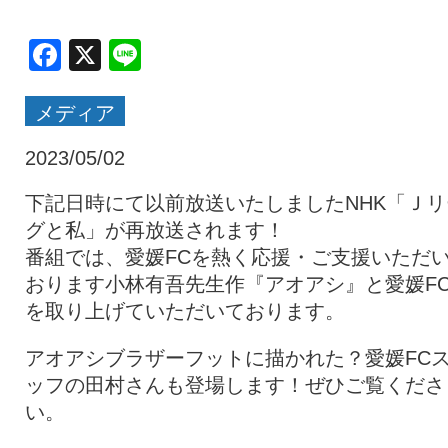
クラブ・会社情報
レディース
Facebook
X
Line
メディア
スクール
募集中！
2023/05/02
ファンクラブ
試合を観戦
下記日時にて以前放送いたしましたNHK「Ｊリ
グと私」が再放送されます！
番組では、愛媛FCを熱く応援・ご支援いただ
トップチーム
アカデミー
おります小林有吾先生作『アオアシ』と愛媛F
を取り上げていただいております。
スポンサー
グッズ
アオアシブラザーフットに描かれた？愛媛FC
ッフの田村さんも登場します！ぜひご覧くださ
い。
特設ページ