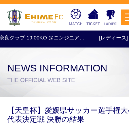
奈良クラブ 19:00KO @ニンジニア…
[レディース] TR
NEWS INFORMATION
チケットを購入
THE OFFICIAL WEB SITE
スケジュール
【天皇杯】愛媛県サッカー選手権大
試合日程・結果
アクセス
代表決定戦 決勝の結果