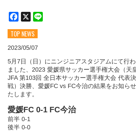
クラブ・会社情報
レディース
Facebook
X
Line
TOP NEWS
スクール
募集中！
2023/05/07
ファンクラブ
試合を観戦
5月7日（日）にニンジニアスタジアムにて行わ
ました、2023 愛媛県サッカー選手権大会（天
JFA 第103回 全日本サッカー選手権大会 代表
トップチーム
アカデミー
戦）決勝、愛媛FC vs FC今治の結果をお知ら
たします。
スポンサー
グッズ
愛媛FC 0-1 FC今治
前半 0-1
特設ページ
後半 0-0