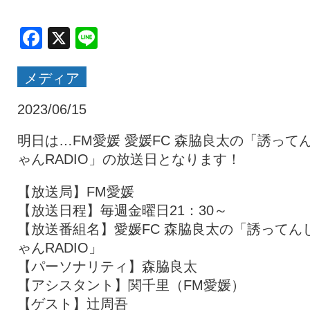
クラブ・会社情報
レディース
Facebook
X
Line
メディア
スクール
募集中！
2023/06/15
ファンクラブ
試合を観戦
明日は…FM愛媛 愛媛FC 森脇良太の「誘って
ゃんRADIO」の放送日となります！
トップチーム
アカデミー
【放送局】FM愛媛
【放送日程】毎週金曜日21：30～
【放送番組名】愛媛FC 森脇良太の「誘ってん
スポンサー
グッズ
ゃんRADIO」
【パーソナリティ】森脇良太
【アシスタント】関千里（FM愛媛）
特設ページ
【ゲスト】辻周吾