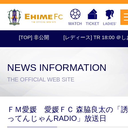
[TOP] 非公開
[レディース] TR 18:00 ＠しお
NEWS INFORMATION
チケットを購入
THE OFFICIAL WEB SITE
スケジュール
ＦＭ愛媛 愛媛ＦＣ 森脇良太の「
試合日程・結果
アクセス
ってんじゃんRADIO」放送日