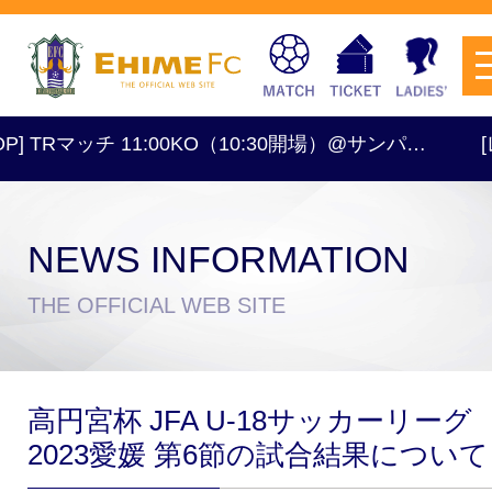
] TRマッチ 11:00KO（10:30開場）@サンパ…
[レデ
NEWS INFORMATION
チケットを購入
THE OFFICIAL WEB SITE
スケジュール
高円宮杯 JFA U-18サッカーリーグ
試合日程・結果
アクセス
2023愛媛 第6節の試合結果について