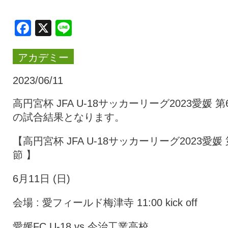
クラブ・会社情報
レディース
Facebook
X
Line
アカデミー
スクール
募集中！
2023/06/11
ファンクラブ
試合を観戦
高円宮杯 JFA U-18サッカーリーグ2023愛媛 第
の試合結果となります。
トップチーム
アカデミー
【高円宮杯 JFA U-18サッカーリーグ2023愛媛 
節 】
スポンサー
グッズ
6月11日 (日)
会場 : 愛フィールド梅津寺 11:00 kick off
特設ページ
愛媛FC U-18 vs 今治工業高校