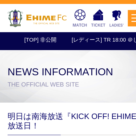
[TOP] 非公開
[レディース] TR 18:00 ＠し
NEWS INFORMATION
チケットを購入
THE OFFICIAL WEB SITE
スケジュール
明日は南海放送『KICK OFF! EHIM
試合日程・結果
アクセス
放送日！