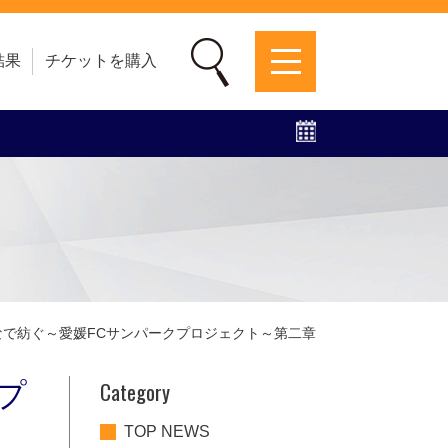
結果
チケットを購入
募集中！
ファンクラブ
グッズ
特設ページ
なで紡ぐ～愛媛FCサンパークプロジェクト～第二章
Category
プ
TOP NEWS