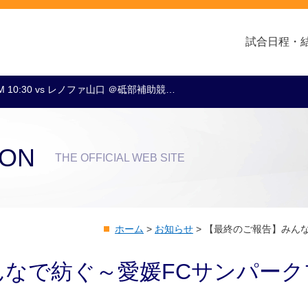
試合日程・
M 10:30 vs レノファ山口 ＠砥部補助競…
クラブ・会社情報
レディース
スクール
トップチーム
アカデミー
スポンサー
ION
THE OFFICIAL WEB SITE
ホーム
>
お知らせ
>
【最終のご報告】みん
んなで紡ぐ～愛媛FCサンパーク