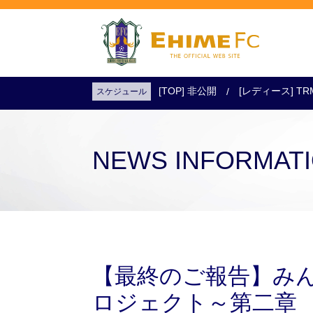
[TOP] 非公開
[レディース] TR
スケジュール
試合日程・結果
アクセス
試合を観戦
チケットを購入
NEWS INFORMAT
【最終のご報告】み
ロジェクト～第二章