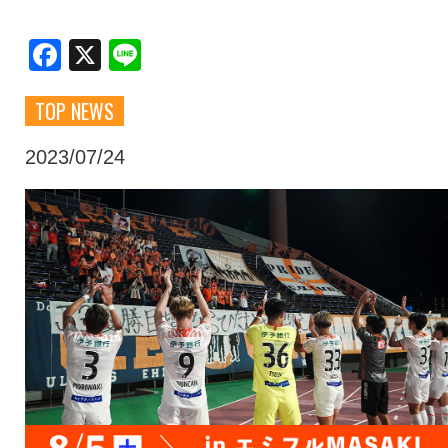
クラブ・会社情報
レディース
Facebook
X
Line
TOP NEWS
スクール
募集中！
2023/07/24
ファンクラブ
試合を観戦
トップチーム
アカデミー
スポンサー
グッズ
特設ページ