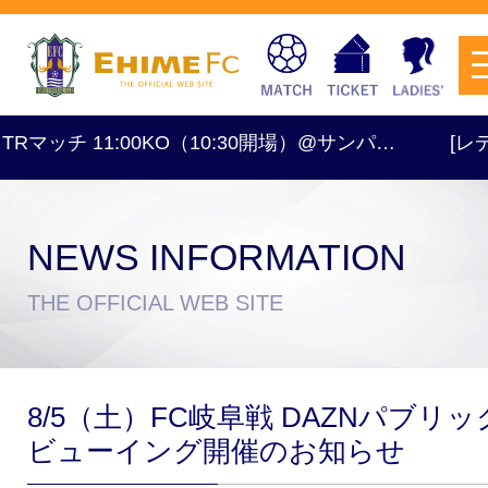
TRマッチ 11:00KO（10:30開場）@サンパ…
[レディー
NEWS INFORMATION
チケットを購入
THE OFFICIAL WEB SITE
スケジュール
8/5（土）FC岐阜戦 DAZNパブリッ
試合日程・結果
アクセス
ビューイング開催のお知らせ