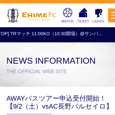
P] TRマッチ 11:00KO（10:30開場）@サンパ…
[レ
NEWS INFORMATION
チケットを購入
THE OFFICIAL WEB SITE
スケジュール
AWAYバスツアー申込受付開始！
試合日程・結果
アクセス
【9/2（土）vsAC長野パルセイロ】