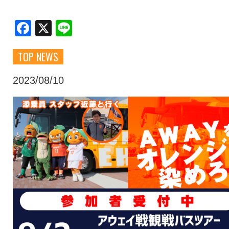
クラブ・会社情報
レディース
Facebook
X
Line
TOP NEWS
スクール
募集中！
2023/08/10
ファンクラブ
試合を観戦
トップチーム
アカデミー
スポンサー
グッズ
特設ページ