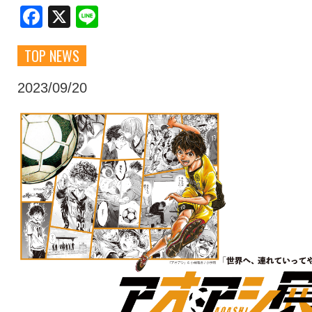
Facebook
X
Line
クラブ・会社情報
レディース
TOP NEWS
スクール
募集中！
2023/09/20
ファンクラブ
試合を観戦
トップチーム
アカデミー
スポンサー
グッズ
特設ページ