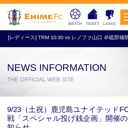
ス] TRM 10:30 vs レノファ山口 ＠砥部補助競…
NEWS INFORMATION
チケットを購入
THE OFFICIAL WEB SITE
スケジュール
9/23（土祝）鹿児島ユナイテッドF
試合日程・結果
アクセス
戦「スペシャル投げ銭企画」開催
知らせ