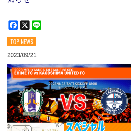
クラブ・会社情報
レディース
Facebook
X
Line
スクール
募集中！
TOP NEWS
ファンクラブ
試合を観戦
2023/09/21
トップチーム
アカデミー
スポンサー
グッズ
特設ページ