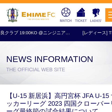
良クラブ 19:00KO @ニンジニア…
[レディース] TRM
NEWS INFORMATION
チケットを購入
THE OFFICIAL WEB SITE
スケジュール
【U-15 新居浜】高円宮杯 JFA U-15
試合日程・結果
アクセス
ッカーリーグ 2023 四国クローバー
ーグ最終節の試合結果について