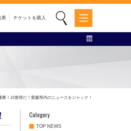
結果
チケットを購入
募集中！
ファンクラブ
グッズ
特設ページ
3優勝！J2復帰だ！愛媛県内のニュースをジャック！
Category
！
TOP NEWS