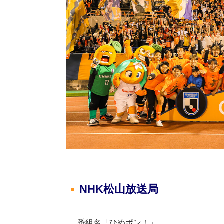
NHK松山放送局
番組名「ひめポン！」