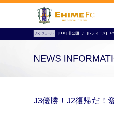
[TOP] 非公開
[レディース] TR
スケジュール
試合日程・結果
アクセス
試合を観戦
チケットを購入
NEWS INFORMAT
J3優勝！J2復帰だ