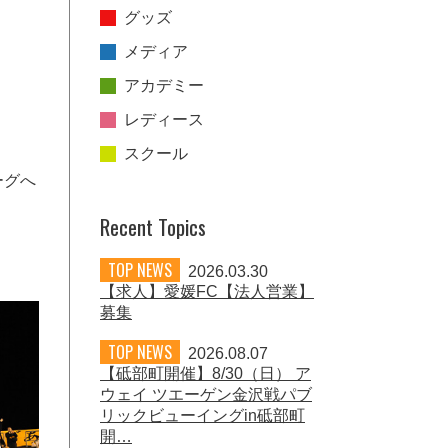
グッズ
メディア
アカデミー
レディース
スクール
ーグへ
Recent Topics
TOP NEWS
2026.03.30
【求人】愛媛FC【法人営業】
募集
TOP NEWS
2026.08.07
【砥部町開催】8/30（日） ア
ウェイ ツエーゲン金沢戦パブ
リックビューイングin砥部町
開…