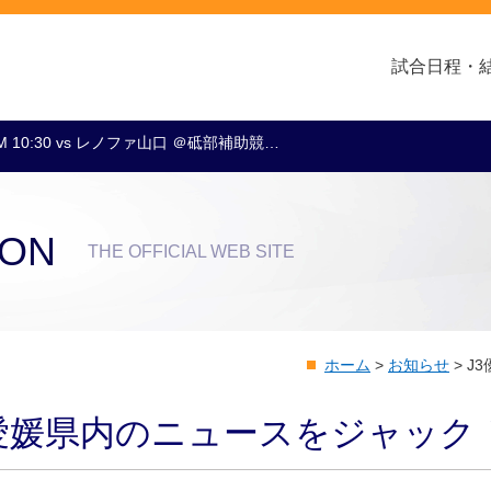
試合日程・
M 10:30 vs レノファ山口 ＠砥部補助競…
クラブ・会社情報
レディース
スクール
トップチーム
アカデミー
スポンサー
ION
THE OFFICIAL WEB SITE
ホーム
>
お知らせ
>
J
！愛媛県内のニュースをジャック