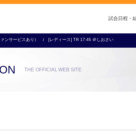
試合日程・
ー（ファンサービスあり）
[レディース] TR 17:45 ＠しおさい
クラブ・会社情報
レディース
スクール
トップチーム
アカデミー
スポンサー
ION
THE OFFICIAL WEB SITE