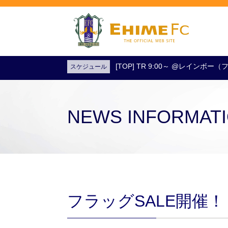
[TOP] TR 9:00～ @レインボ
スケジュール
試合日程・結果
アクセス
試合を観戦
チケットを購入
NEWS INFORMAT
フラッグSALE開催！