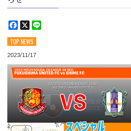
クラブ・会社情報
レディース
Facebook
X
Line
スクール
募集中！
TOP NEWS
ファンクラブ
試合を観戦
2023/11/17
トップチーム
アカデミー
スポンサー
グッズ
特設ページ