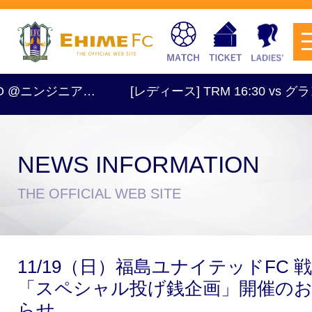
…
[レディース] TRM 16:30 vs グランドメリー ＠
NEWS INFORMATION
チケットを購入
THE OFFICIAL WEB SITE
スケジュール
11/19（日）福島ユナイテッドFC 戦
試合日程・結果
アクセス
「スペシャル投げ銭企画」開催の
らせ