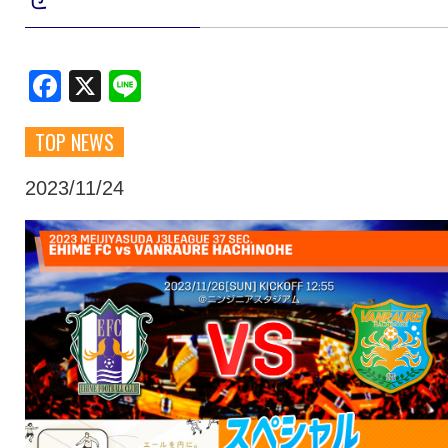
クラブ・会社情報
レディース
Facebook
X
Line
スクール
募集中！
TOP NEWS
ファンクラブ
試合を観戦
2023/11/24
トップチーム
アカデミー
スポンサー
グッズ
特設ページ