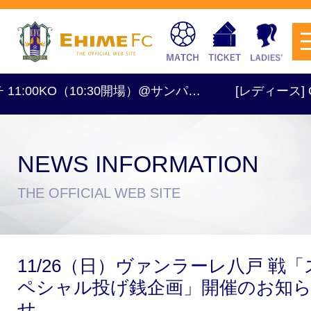
KO（10:30開場）@サンパ…
[レディース] OFF
NEWS INFORMATION
チケットを購入
THE OFFICIAL WEB SITE
スケジュール
11/26（日）ヴァンラーレ八戸 戦「
試合日程・結果
アクセス
ペシャル投げ銭企画」開催のお知
せ