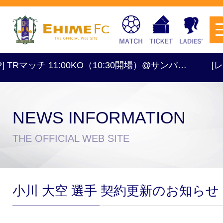
Rマッチ 11:00KO（10:30開場）@サンパ…
[レディー
NEWS INFORMATION
チケットを購入
THE OFFICIAL WEB SITE
スケジュール
小川 大空 選手 契約更新のお知らせ
試合日程・結果
アクセス