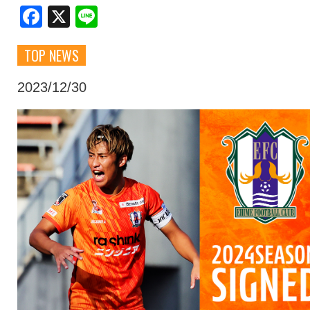
Facebook
X
Line
クラブ・会社情報
レディース
TOP NEWS
スクール
募集中！
2023/12/30
ファンクラブ
試合を観戦
トップチーム
アカデミー
スポンサー
グッズ
特設ページ