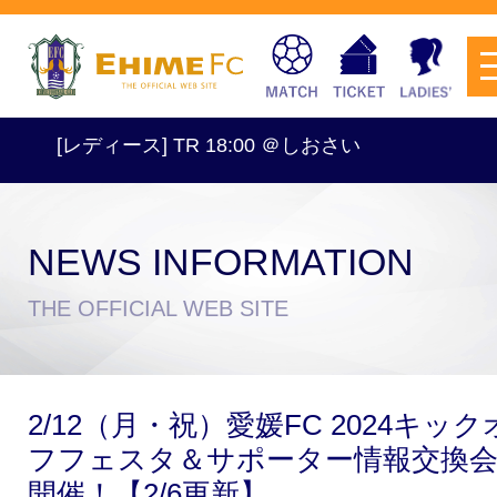
ース] TR 18:00 ＠しおさい
NEWS INFORMATION
チケットを購入
THE OFFICIAL WEB SITE
スケジュール
2/12（月・祝）愛媛FC 2024キック
試合日程・結果
アクセス
フフェスタ＆サポーター情報交換
開催！【2/6更新】