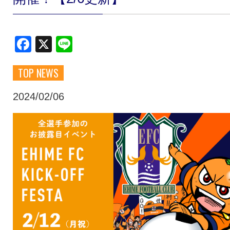
クラブ・会社情報
レディース
Facebook
X
Line
スクール
募集中！
TOP NEWS
ファンクラブ
試合を観戦
2024/02/06
トップチーム
アカデミー
スポンサー
グッズ
特設ページ