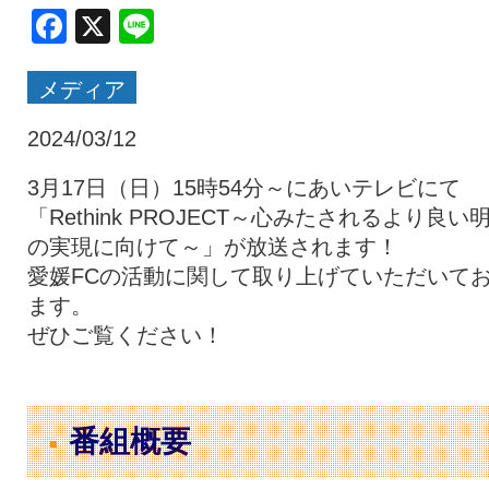
Facebook
X
Line
クラブ・会社情報
レディース
メディア
スクール
募集中！
2024/03/12
3月17日（日）15時54分～にあいテレビにて
ファンクラブ
試合を観戦
「Rethink PROJECT～心みたされるより良い
の実現に向けて～」が放送されます！
愛媛FCの活動に関して取り上げていただいて
トップチーム
アカデミー
ます。
ぜひご覧ください！
スポンサー
グッズ
番組概要
特設ページ