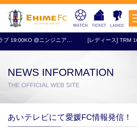
 19:00KO @ニンジニア…
[レディース] TRM 16:
NEWS INFORMATION
チケットを購入
THE OFFICIAL WEB SITE
スケジュール
あいテレビにて愛媛FC情報発信！
試合日程・結果
アクセス