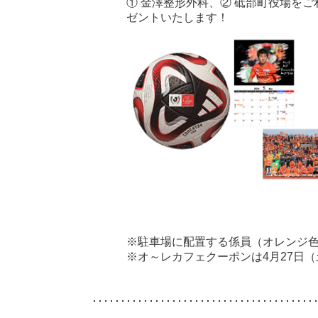
① 金澤整形外科、② 砥部町役場を
ゼントいたします！
※駐車場に配置する係員（オレンジ
※オ～レカフェクーポンは4月27日