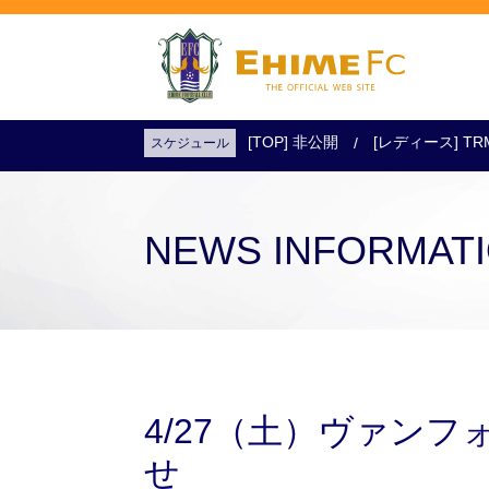
[TOP] 非公開
[レディース] TR
スケジュール
試合日程・結果
アクセス
試合を観戦
チケットを購入
NEWS INFORMAT
4/27（土）ヴァンフ
せ