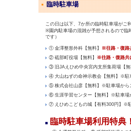
臨時駐車場
この日は以下、7か所の臨時駐車場がご
※園内駐車場の混雑が予想されるので臨
です）
① 金澤整形外科【無料】
※往路・復路
② 砥部町役場【無料】
※往路・復路共
③ 旧JAえひめ中央宮内支所集荷場【
④ 大山ねずの命神示教会【無料】※
⑤ 株式会社山彦【無料】※駐車場から
⑥ 生涯学習センター【無料】※駐車
⑦ えひめこどもの城【有料300円】
臨時駐車場利用特典