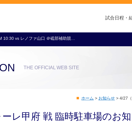
試合日程・
M 10:30 vs レノファ山口 ＠砥部補助競…
クラブ・会社情報
レディース
スクール
トップチーム
アカデミー
スポンサー
ION
THE OFFICIAL WEB SITE
ホーム
>
お知らせ
>
4/2
ォーレ甲府 戦 臨時駐車場のお