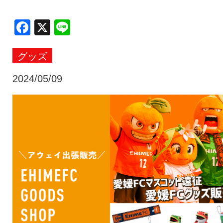
クラブ・会社情報
レディース
Facebook
X
Line
グッズ
スクール
募集中！
2024/05/09
ファンクラブ
試合を観戦
トップチーム
アカデミー
スポンサー
グッズ
特設ページ