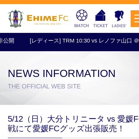
開
[レディース] TRM 10:30 vs レノファ山口 ＠
NEWS INFORMATION
チケットを購入
THE OFFICIAL WEB SITE
スケジュール
5/12（日）大分トリニータ vs 愛媛F
試合日程・結果
アクセス
戦にて愛媛FCグッズ出張販売！