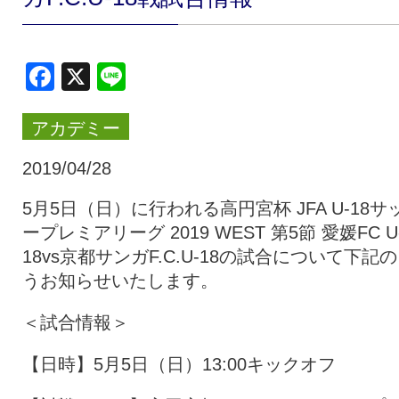
クラブ・会社情報
レディース
Facebook
X
Line
スクール
募集中！
アカデミー
ファンクラブ
試合を観戦
2019/04/28
5月5日（日）に行われる高円宮杯 JFA U-18サ
ープレミアリーグ 2019 WEST 第5節 愛媛FC U
トップチーム
アカデミー
18vs京都サンガF.C.U-18の試合について下記
うお知らせいたします。
スポンサー
グッズ
＜試合情報＞
【日時】5月5日（日）13:00キックオフ
特設ページ