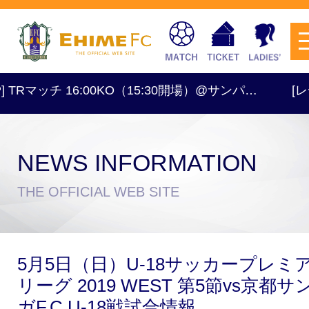
TRマッチ 16:00KO（15:30開場）@サンパ…
[レディー
NEWS INFORMATION
チケットを購入
THE OFFICIAL WEB SITE
スケジュール
5月5日（日）U-18サッカープレミ
試合日程・結果
アクセス
リーグ 2019 WEST 第5節vs京都サ
ガF.C.U-18戦試合情報