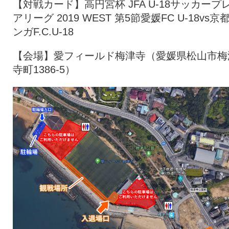
【対戦カード】高円宮杯 JFA U-18サッカープ
アリーグ 2019 WEST 第5節愛媛FC U-18vs京
ンガF.C.U-18
【会場】愛フィールド梅津寺（愛媛県松山市梅
寺町1386-5）