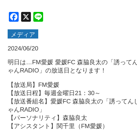
クラブ・会社情報
レディース
Facebook
X
Line
メディア
スクール
募集中！
2024/06/20
ファンクラブ
試合を観戦
明日は…FM愛媛 愛媛FC 森脇良太の「誘って
ゃんRADIO」の放送日となります！
トップチーム
アカデミー
【放送局】FM愛媛
【放送日程】毎週金曜日21：30～
【放送番組名】愛媛FC 森脇良太の「誘ってん
スポンサー
グッズ
ゃんRADIO」
【パーソナリティ】森脇良太
【アシスタント】関千里（FM愛媛）
特設ページ