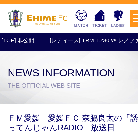
TOP] 非公開
[レディース] TRM 10:30 vs レノ
NEWS INFORMATION
チケットを購入
THE OFFICIAL WEB SITE
スケジュール
ＦＭ愛媛 愛媛ＦＣ 森脇良太の「
試合日程・結果
アクセス
ってんじゃんRADIO」放送日