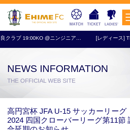
良クラブ 19:00KO @ニンジニア…
[レディース] TRM
NEWS INFORMATION
チケットを購入
THE OFFICIAL WEB SITE
スケジュール
高円宮杯 JFA U-15 サッカーリーグ
試合日程・結果
アクセス
2024 四国クローバーリーグ第11節 
合延期のお知らせ