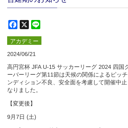
クラブ・会社情報
レディース
Facebook
X
Line
スクール
募集中！
アカデミー
ファンクラブ
試合を観戦
2024/06/21
高円宮杯 JFA U-15 サッカーリーグ 2024 四国
ーバーリーグ第11節は天候の関係によるピッチ
トップチーム
アカデミー
ンディション不良、安全面を考慮して開催中止
なりました。
スポンサー
グッズ
【変更後】
9月7日 (土)
特設ページ