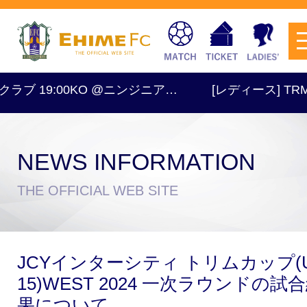
ラブ 19:00KO @ニンジニア…
[レディース] TRM 1
NEWS INFORMATION
チケットを購入
THE OFFICIAL WEB SITE
スケジュール
JCYインターシティ トリムカップ(U
試合日程・結果
アクセス
15)WEST 2024 一次ラウンドの試
果について