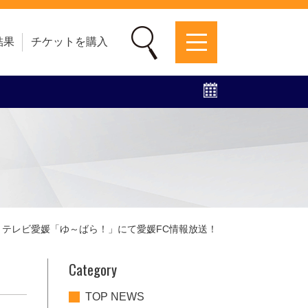
結果
チケットを購入
募集中！
ファンクラブ
グッズ
特設ページ
>
テレビ愛媛「ゆ～ばら！」にて愛媛FC情報放送！
Category
TOP NEWS