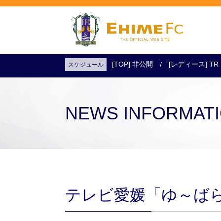
[TOP] 非公開
[レディース] TR
スケジュール
試合日程・結果
アクセス
試合を観戦
チケットを購入
NEWS INFORMAT
テレビ愛媛「ゆ～ばら