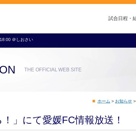
試合日程・
 18:00 ＠しおさい
クラブ・会社情報
レディース
スクール
トップチーム
アカデミー
スポンサー
ION
THE OFFICIAL WEB SITE
ホーム
>
お知らせ
！」にて愛媛FC情報放送！