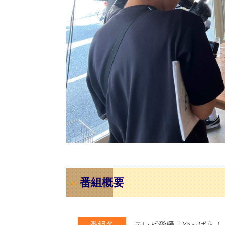
番組概要
テレビ愛媛「ゆ～ばら！
番組名