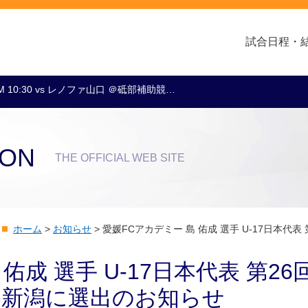
試合日程・
M 10:30 vs レノファ山口 ＠砥部補助競…
クラブ・会社情報
レディース
スクール
トップチーム
アカデミー
スポンサー
ION
THE OFFICIAL WEB SITE
ホーム
>
お知らせ
>
愛媛FCアカデミー 島 佑成 選手 U-17日本代
佑成 選手 U-17日本代表 第26
n新潟に選出のお知らせ