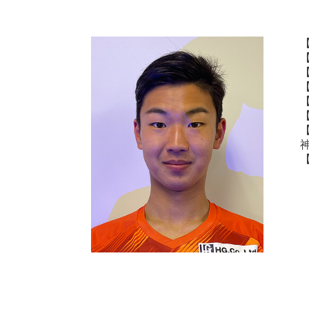
【
【
神