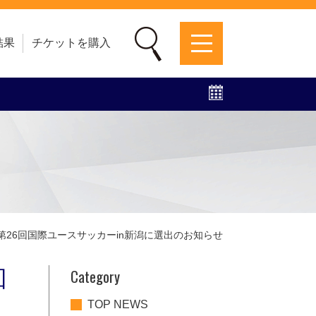
結果
チケットを購入
募集中！
ファンクラブ
グッズ
特設ページ
表 第26回国際ユースサッカーin新潟に選出のお知らせ
Category
回
TOP NEWS