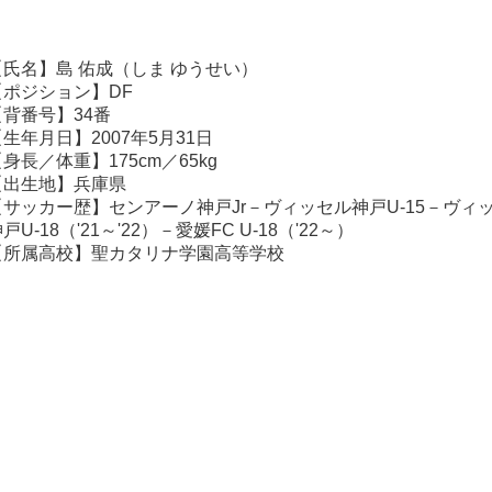
【氏名】島 佑成（しま ゆうせい）
【ポジション】DF
【背番号】34番
生年月日】2007年5月31日
身長／体重】175cm／65kg
【出生地】兵庫県
【サッカー歴】センアーノ神戸Jr－ヴィッセル神戸U-15－ヴィ
戸U-18（'21～'22）－愛媛FC U-18（'22～）
【所属高校】聖カタリナ学園高等学校