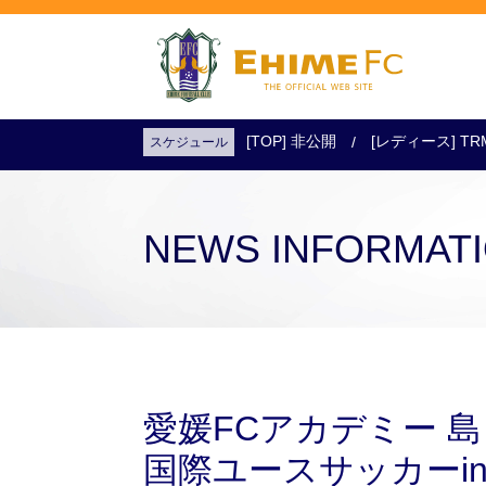
[TOP] 非公開
[レディース] TR
スケジュール
試合日程・結果
アクセス
試合を観戦
チケットを購入
NEWS INFORMAT
愛媛FCアカデミー 島 
国際ユースサッカーi