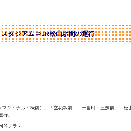
スタジアム⇒JR松山駅間の運行
停（マクドナルド様前）」「立花駅前」「一番町・三越前」「松
運行。
同等クラス