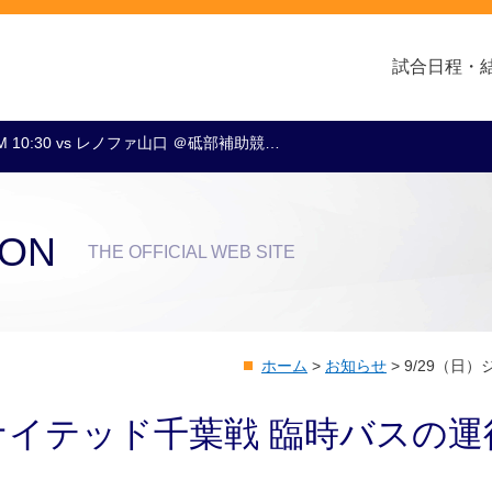
試合日程・
M 10:30 vs レノファ山口 ＠砥部補助競…
クラブ・会社情報
レディース
スクール
トップチーム
アカデミー
スポンサー
ION
THE OFFICIAL WEB SITE
ホーム
>
お知らせ
>
9/29（日
ユナイテッド千葉戦 臨時バスの運