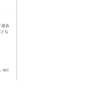
「総合
席とな
光／旅行