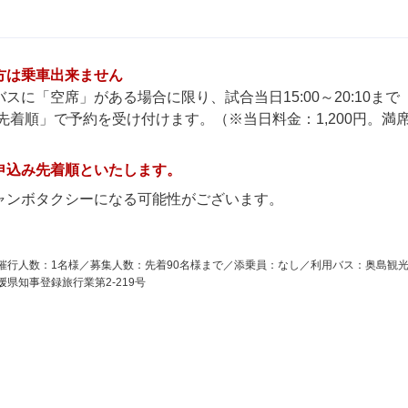
方は乗車出来ません
に「空席」がある場合に限り、試合当日15:00～20:10まで
先着順」で予約を受け付けます。（※当日料金：1,200円。満
申込み先着順といたします。
ャンボタクシーになる可能性がございます。
催行人数：1名様／募集人数：先着90名様まで／添乗員：なし／利用バス：奥島観
県知事登録旅行業第2-219号