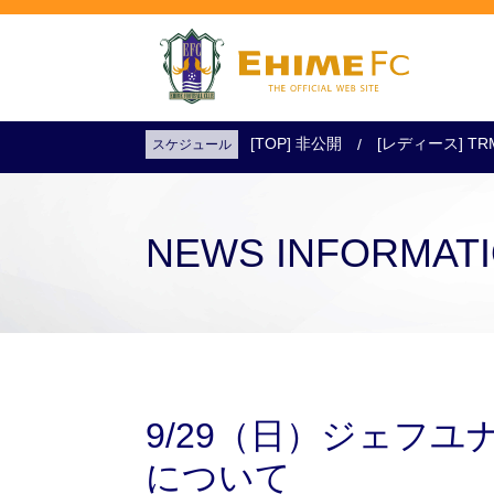
[TOP] 非公開
[レディース] TR
スケジュール
試合日程・結果
アクセス
試合を観戦
チケットを購入
NEWS INFORMAT
9/29（日）ジェフ
について