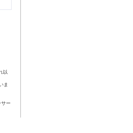
れ以
いま
ンサー