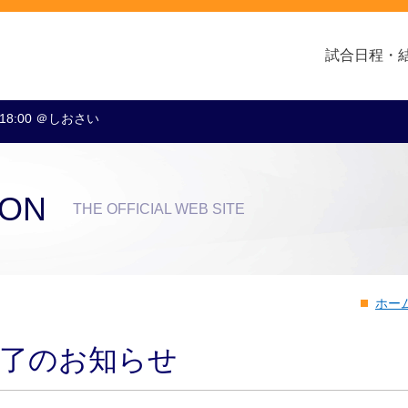
試合日程・
 18:00 ＠しおさい
クラブ・会社情報
レディース
スクール
トップチーム
アカデミー
スポンサー
ION
THE OFFICIAL WEB SITE
ホー
満了のお知らせ