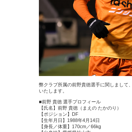
弊クラブ所属の前野貴徳選手に関しまして
いたします。
■前野 貴徳 選手プロフィール
【氏名】前野 貴徳（まえの たかのり）
【ポジション】DF
【生年月日】1988年4月14日
【身長／体重】170cm／66kg