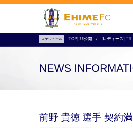
[TOP] 非公開
[レディース] TR
スケジュール
試合日程・結果
アクセス
試合を観戦
チケットを購入
NEWS INFORMAT
前野 貴徳 選手 契約