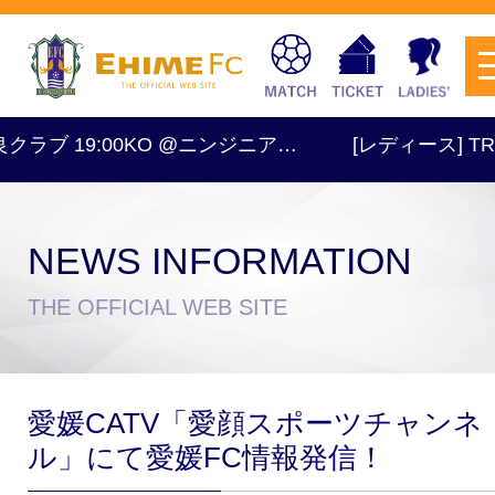
クラブ 19:00KO @ニンジニア…
[レディース] TRM 1
NEWS INFORMATION
チケットを購入
THE OFFICIAL WEB SITE
スケジュール
愛媛CATV「愛顔スポーツチャンネ
試合日程・結果
アクセス
ル」にて愛媛FC情報発信！