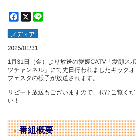
クラブ・会社情報
レディース
Facebook
X
Line
メディア
スクール
募集中！
2025/01/31
ファンクラブ
試合を観戦
1月31日（金）より放送の愛媛CATV「愛顔ス
ツチャンネル」にて先日行われましたキックオ
フェスタの様子が放送されます。
トップチーム
アカデミー
リピート放送もございますので、ぜひご覧くだ
い！
スポンサー
グッズ
特設ページ
番組概要