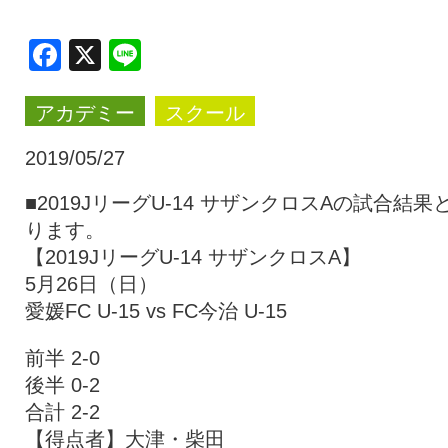
クラブ・会社情報
レディース
Facebook
X
Line
アカデミー
スクール
スクール
募集中！
2019/05/27
ファンクラブ
試合を観戦
■2019JリーグU-14 サザンクロスAの試合結果
ります。
【2019JリーグU-14 サザンクロスA】
トップチーム
アカデミー
5月26日（日）
愛媛FC U-15 vs FC今治 U-15
スポンサー
グッズ
前半 2-0
後半 0-2
合計 2-2
特設ページ
【得点者】大津・柴田