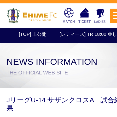
[TOP] 非公開
[レディース] TR 18:00 ＠し
NEWS INFORMATION
チケットを購入
THE OFFICIAL WEB SITE
スケジュール
JリーグU-14 サザンクロスA 試合
試合日程・結果
アクセス
果