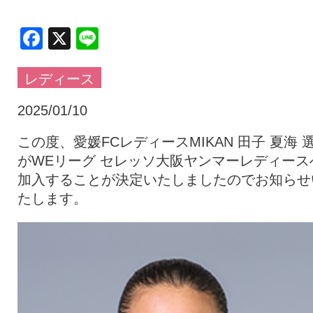
クラブ・会社情報
レディース
Facebook
X
Line
レディース
スクール
募集中！
2025/01/10
ファンクラブ
試合を観戦
この度、愛媛FCレディースMIKAN 田子 夏海 
がWEリーグ セレッソ大阪ヤンマーレディース
加入することが決定いたしましたのでお知らせ
トップチーム
アカデミー
たします。
スポンサー
グッズ
特設ページ