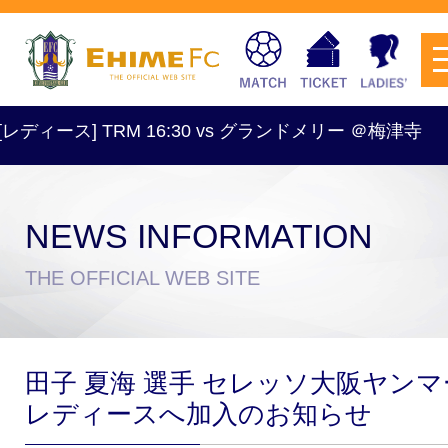
ス] TRM 16:30 vs グランドメリー ＠梅津寺
NEWS INFORMATION
チケットを購入
THE OFFICIAL WEB SITE
スケジュール
田子 夏海 選手 セレッソ大阪ヤンマ
試合日程・結果
アクセス
レディースへ加入のお知らせ