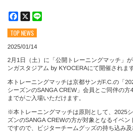
クラブ・会社情報
レディース
Facebook
X
Line
TOP NEWS
スクール
募集中！
2025/01/14
ファンクラブ
試合を観戦
2月1日（土）に「公開トレーニングマッチ」が
ンガスタジアム by KYOCERAにて開催されま
トップチーム
アカデミー
本トレーニングマッチは京都サンガF.C.の「20
シーズンのSANGA CREW」会員とご同伴の方
までがご入場いただけます。
スポンサー
グッズ
※本トレーニングマッチは原則として、2025
ズンのSANGA CREWの方が対象となるイベン
特設ページ
ですので、ビジターチームグッズの持ち込み及