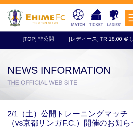
[TOP] 非公開
[レディース] TR 18:00 ＠し
NEWS INFORMATION
チケットを購入
THE OFFICIAL WEB SITE
スケジュール
2/1（土）公開トレーニングマッチ
試合日程・結果
アクセス
（vs京都サンガF.C.）開催のお知ら