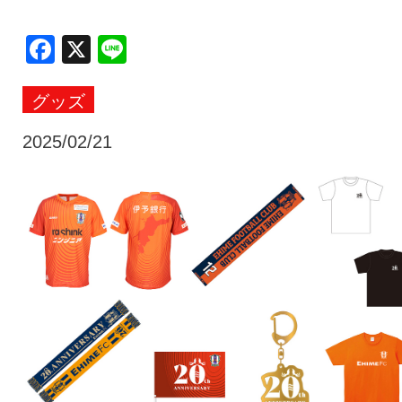
クラブ・会社情報
レディース
Facebook
X
Line
グッズ
スクール
募集中！
2025/02/21
ファンクラブ
試合を観戦
トップチーム
アカデミー
スポンサー
グッズ
特設ページ