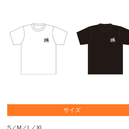
サイズ
S／M／L／XL