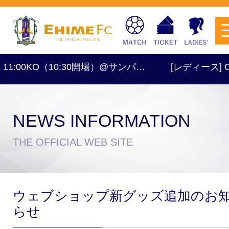
KO（10:30開場）@サンパ…
[レディース] OFF
NEWS INFORMATION
チケットを購入
THE OFFICIAL WEB SITE
スケジュール
ウェブショップ新グッズ追加のお
試合日程・結果
アクセス
らせ