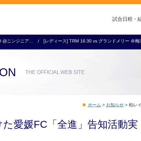
試合日程・
0KO @ニンジニア…
[レディース] TRM 16:30 vs グランドメリー ＠
クラブ・会社情報
レディース
スクール
トップチーム
アカデミー
スポンサー
ION
THE OFFICIAL WEB SITE
ホーム
>
お知らせ
>
柏レ
た愛媛FC「全進」告知活動実