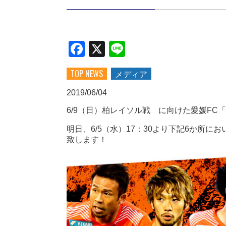
Facebook
X
Line
TOP NEWS
メディア
2019/06/04
6/9（日）柏レイソル戦 に向けた愛媛FC
明日、6/5（水）17：30より下記6か所
致します！