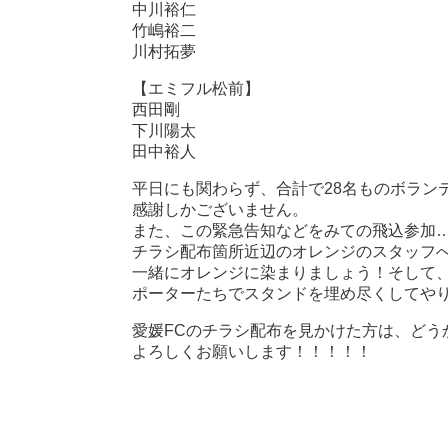
中川裕仁
竹嶋裕二
川村拓夢
【エミフル松前】
西田剛
下川陽太
田中裕人
平日にも関わらず、合計で28名ものボラン
感謝しかございません。
また、この緊急告知などをみての飛込参加…
チラシ配布箇所近辺のオレンジのスタッフ
一緒にオレンジに染まりましょう！そして、
ポーターたちでスタンドを埋め尽くしてや
愛媛FCのチラシ配布を見かけた方は、どう
よろしくお願いします！！！！！