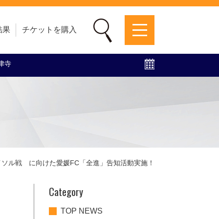
結果
チケットを購入
梅津寺
募集中！
ファンクラブ
グッズ
特設ページ
イソル戦 に向けた愛媛FC「全進」告知活動実施！
Category
TOP NEWS