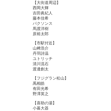
【大街道周辺】
西岡大輝
吉田眞紀人
藤本佳希
パクソンス
馬渡洋樹
原裕太郎
【市駅付近】
山﨑浩介
丹羽詩温
ユトリッチ
清川流石
渡邊創太
【フジグラン松山】
禹相皓
有田光希
野澤英之
【喜助の湯】
小暮大器