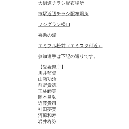
大街道チラシ配布場所
市駅近辺チラシ配布場所
フジグラン松山
喜助の湯
エミフル松前（エミスタ付近）
参加選手は下記の通りです。
【愛媛県庁】
川井監督
山瀬功治
前野貴徳
玉林睦実
岡本昌弘
近藤貴司
神田夢実
河原和寿
岩井柊弥