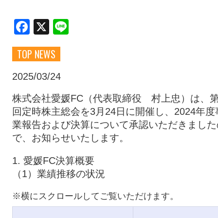
クラブ・会社情報
レディース
Facebook
X
Line
TOP NEWS
スクール
募集中！
2025/03/24
ファンクラブ
試合を観戦
株式会社愛媛FC（代表取締役 村上忠）は、第
回定時株主総会を3月24日に開催し、2024年度
業報告および決算について承認いただきました
トップチーム
アカデミー
で、お知らせいたします。
1. 愛媛FC決算概要
スポンサー
グッズ
（1）業績推移の状況
特設ページ