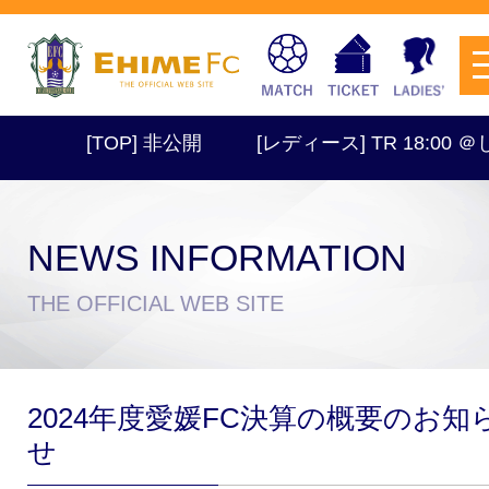
[TOP] 非公開
[レディース] TR 18:00 ＠し
NEWS INFORMATION
チケットを購入
THE OFFICIAL WEB SITE
スケジュール
2024年度愛媛FC決算の概要のお知
試合日程・結果
アクセス
せ