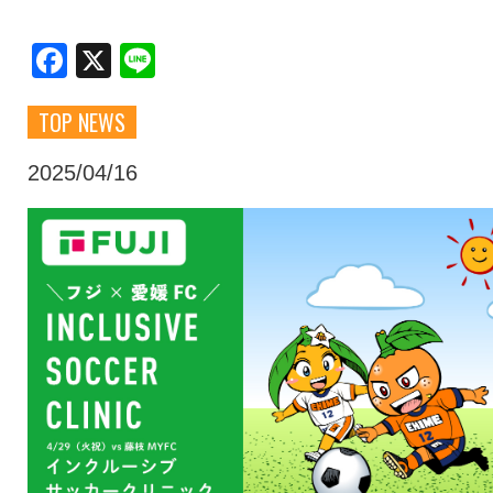
クラブ・会社情報
レディース
Facebook
X
Line
TOP NEWS
スクール
募集中！
2025/04/16
ファンクラブ
試合を観戦
トップチーム
アカデミー
スポンサー
グッズ
特設ページ