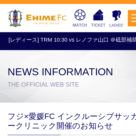
ディース] TRM 10:30 vs レノファ山口 ＠砥部補助競…
NEWS INFORMATION
チケットを購入
THE OFFICIAL WEB SITE
スケジュール
フジ×愛媛FC インクルーシブサッ
試合日程・結果
アクセス
ークリニック開催のお知らせ