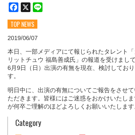
Facebook
X
Line
クラブ・会社情報
レディース
TOP NEWS
スクール
募集中！
2019/06/07
本日、一部メディアにて報じられたタレント「
ファンクラブ
試合を観戦
リットチュウ 福島善成氏」の報道を受けまし
6月9日（日）出演の有無を現在、検討しており
す。
トップチーム
アカデミー
明日中に、出演の有無についてご報告をさせて
ただきます。皆様にはご迷惑をおかけいたしま
スポンサー
グッズ
が何卒ご理解のほどよろしくお願いいたします
Category
特設ページ