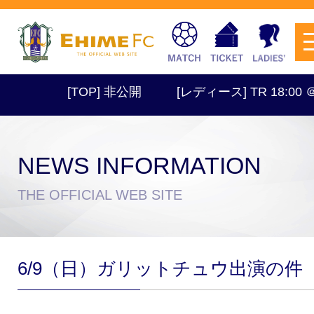
[TOP] 非公開
[レディース] TR 18:00 
NEWS INFORMATION
チケットを購入
THE OFFICIAL WEB SITE
スケジュール
6/9（日）ガリットチュウ出演の件
試合日程・結果
アクセス