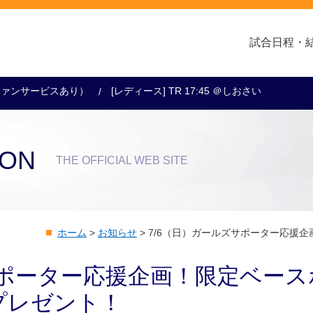
試合日程・
ー（ファンサービスあり）
[レディース] TR 17:45 ＠しおさい
クラブ・会社情報
レディース
スクール
トップチーム
アカデミー
スポンサー
ION
THE OFFICIAL WEB SITE
ホーム
>
お知らせ
>
7/6（日）ガールズサポーター応援
サポーター応援企画！限定ベース
プレゼント！