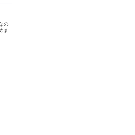
なの
めま