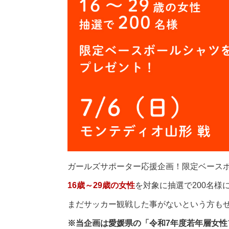
ガールズサポーター応援企画！限定ベース
16歳～29歳の女性
を対象に抽選で200名様
まだサッカー観戦した事がないという方も
※当企画は愛媛県の「令和7年度若年層女