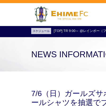
[TOP] TR 9:00～ @レインボ
スケジュール
試合日程・結果
アクセス
試合を観戦
チケットを購入
NEWS INFORMAT
7/6（日）ガールズ
ールシャツを抽選で