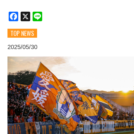
クラブ・会社情報
レディース
Facebook
X
Line
TOP NEWS
スクール
募集中！
2025/05/30
ファンクラブ
試合を観戦
トップチーム
アカデミー
スポンサー
グッズ
特設ページ