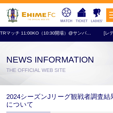
Rマッチ 11:00KO（10:30開場）@サンパ…
[レディー
NEWS INFORMATION
チケットを購入
THE OFFICIAL WEB SITE
スケジュール
2024シーズンJリーグ観戦者調査結
試合日程・結果
アクセス
について