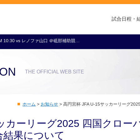
試合日程・
M 10:30 vs レノファ山口 ＠砥部補助競…
クラブ・会社情報
レディース
スクール
トップチーム
アカデミー
スポンサー
ION
THE OFFICIAL WEB SITE
ホーム
>
お知らせ
>
高円宮杯 JFA U-15サッカーリーグ2
5サッカーリーグ2025 四国クロー
合結果について