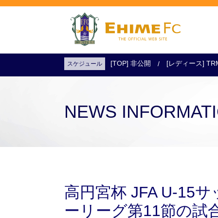
[TOP] 非公開
[レディース] TR
スケジュール
試合日程・結果
アクセス
試合を観戦
チケットを購入
NEWS INFORMAT
高円宮杯 JFA U-1
ーリーグ第11節の試