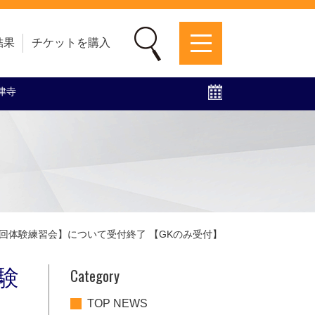
結果
チケットを購入
梅津寺
募集中！
ファンクラブ
グッズ
特設ページ
5 第3回体験練習会】について受付終了 【GKのみ受付】
Category
体験
TOP NEWS