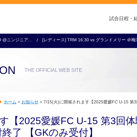
試合日程・
0KO @ニンジニア…
[レディース] TRM 16:30 vs グランドメリー ＠
クラブ・会社情報
レディース
スクール
トップチーム
アカデミー
スポンサー
ION
THE OFFICIAL WEB SITE
ホーム
>
お知らせ
>
7/15(火)に開催されます【2025愛媛FC U-1
す【2025愛媛FC U-15 第3回
終了 【GKのみ受付】