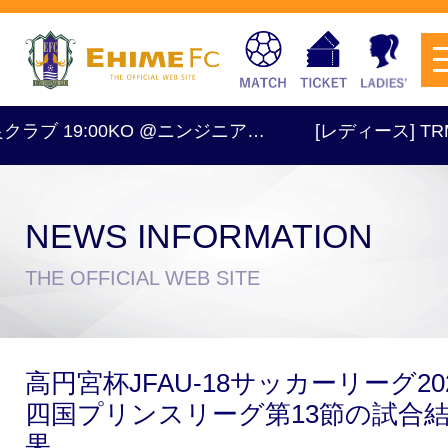
ラブ 19:00KO @ニンジニア…
[レディース] TRM 1
NEWS INFORMATION
チケットを購入
THE OFFICIAL WEB SITE
スケジュール
高円宮杯JFAU-18サッカーリーグ20
試合日程・結果
アクセス
四国プリンスリーグ第13節の試合
果