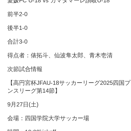
愛媛FC U-18 vs カマタマーレ讃岐U-18
前半2-0
後半1-0
合計3-0
得点者：俵拓斗、仙波隼太郎、青木壱清
次節試合情報
【高円宮杯JFAU-18サッカーリーグ2025四国
ンスリーグ第14節】
9月27日(土)
会場：四国学院大学サッカー場