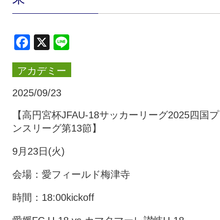
クラブ・会社情報
レディース
Facebook
X
Line
スクール
募集中！
アカデミー
ファンクラブ
試合を観戦
2025/09/23
【高円宮杯JFAU-18サッカーリーグ2025四国
ンスリーグ第13節】
トップチーム
アカデミー
9月23日(火)
スポンサー
グッズ
会場：愛フィールド梅津寺
時間：18:00kickoff
特設ページ