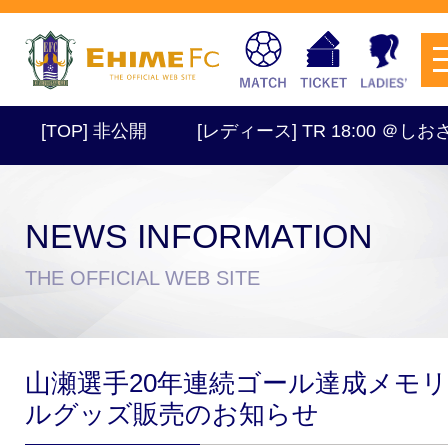
[TOP] 非公開
[レディース] TR 18:00 ＠しおさい
NEWS INFORMATION
チケットを購入
THE OFFICIAL WEB SITE
スケジュール
山瀬選手20年連続ゴール達成メモ
試合日程・結果
アクセス
ルグッズ販売のお知らせ