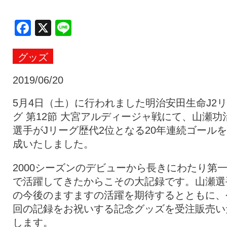
クラブ・会社情報
レディース
Facebook
X
Line
グッズ
スクール
募集中！
2019/06/20
ファンクラブ
試合を観戦
5月4日（土）に行われました明治安田生命J2
グ 第12節 大宮アルディージャ戦にて、山瀬功
選手がJリーグ歴代2位となる20年連続ゴール
トップチーム
アカデミー
成いたしました。
2000シーズンのデビューから長きにわたり第
スポンサー
グッズ
で活躍してきたからこその大記録です。山瀬選
の今後のますますの活躍を期待するとともに、
回の記録をお祝いする記念グッズを受注販売い
特設ページ
します。