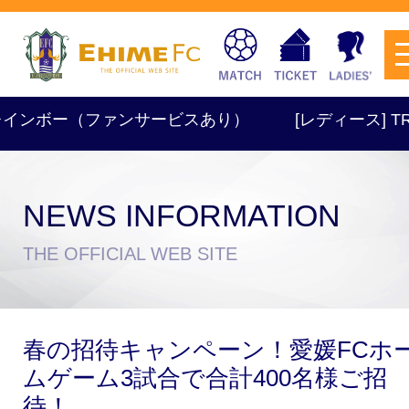
ンボー（ファンサービスあり）
[レディース] TR 17:45
NEWS INFORMATION
チケットを購入
THE OFFICIAL WEB SITE
スケジュール
春の招待キャンペーン！愛媛FCホ
試合日程・結果
アクセス
ムゲーム3試合で合計400名様ご招
待！