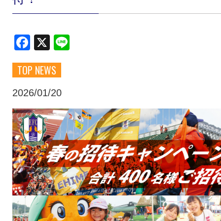
クラブ・会社情報
レディース
Facebook
X
Line
スクール
募集中！
TOP NEWS
ファンクラブ
試合を観戦
2026/01/20
トップチーム
アカデミー
スポンサー
グッズ
特設ページ