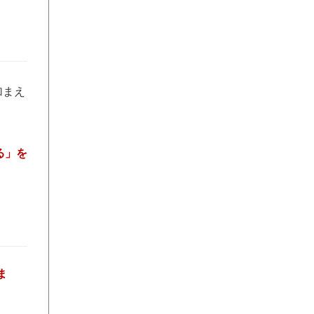
加まえ
る」を
ま