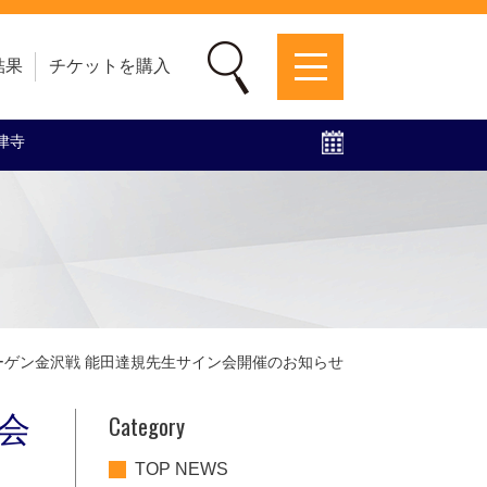
結果
チケットを購入
梅津寺
募集中！
ファンクラブ
グッズ
特設ページ
ツエーゲン金沢戦 能田達規先生サイン会開催のお知らせ
Category
ン会
TOP NEWS