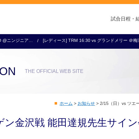
試合日程・
0KO @ニンジニア…
[レディース] TRM 16:30 vs グランドメリー ＠
クラブ・会社情報
レディース
スクール
トップチーム
アカデミー
スポンサー
ION
THE OFFICIAL WEB SITE
ホーム
>
お知らせ
>
2/15（日）vs 
エーゲン金沢戦 能田達規先生サイ