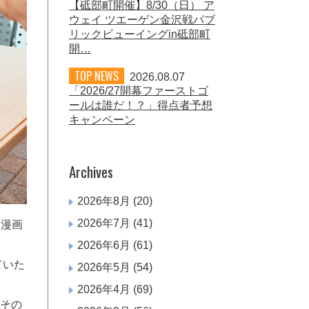
【砥部町開催】8/30（日） ア
ウェイ ツエーゲン金沢戦パブ
リックビューイングin砥部町
開…
TOP NEWS
2026.08.07
「2026/27開幕ファーストゴ
ールは誰だ！？」得点者予想
キャンペーン
Archives
2026年8月
(20)
2026年7月
(41)
、漫画
2026年6月
(61)
ていた
2026年5月
(54)
2026年4月
(69)
にその