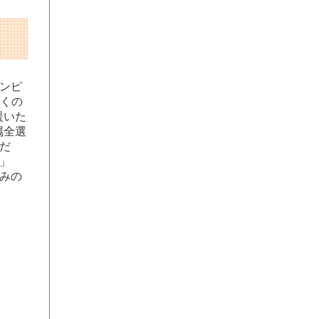
ンピ
多くの
援いた
属全選
だ
」
みの