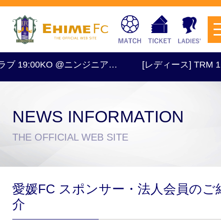
 19:00KO @ニンジニア…
[レディース] TRM 16:
NEWS INFORMATION
チケットを購入
THE OFFICIAL WEB SITE
スケジュール
愛媛FC スポンサー・法人会員のご
試合日程・結果
アクセス
介