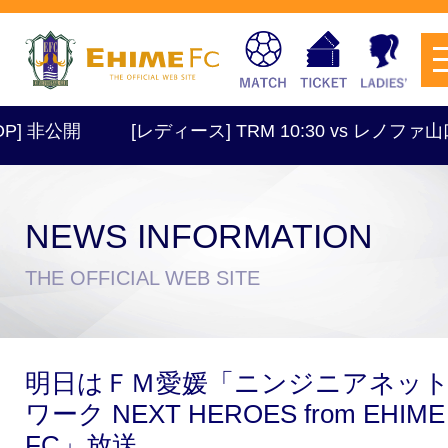
] 非公開
[レディース] TRM 10:30 vs レノファ山
NEWS INFORMATION
チケットを購入
THE OFFICIAL WEB SITE
スケジュール
明日はＦＭ愛媛「ニンジニアネッ
試合日程・結果
アクセス
ワーク NEXT HEROES from EHIME
FC」放送