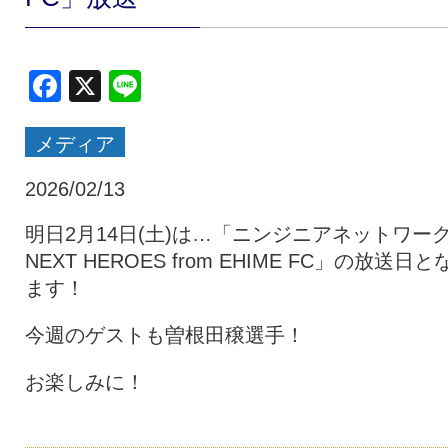
クラブ・会社情報
レディース
Facebook
X
Line
スクール
募集中！
メディア
ファンクラブ
試合を観戦
2026/02/13
明日2月14日(土)は…「ニンジニアネットワー
NEXT HEROES from EHIME FC」の放送日と
トップチーム
アカデミー
ます！
今週のゲストも曽根田穣選手！
スポンサー
グッズ
お楽しみに！
特設ページ